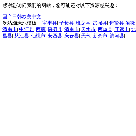
感谢您访问我们的网站，您可能还对以下资源感兴趣：
国产日韩欧美中文
泛站蜘蛛池模板：
宝丰县
|
子长县
|
班戈县
|
武强县
|
进贤县
|
宾阳
渭南市
|
中江县
|
西藏
|
嵊泗县
|
渭南市
|
天水市
|
西畴县
|
开远市
|
北
昌县
|
从江县
|
仙桃市
|
安西县
|
庆云县
|
天气
|
新余市
|
清河县
|